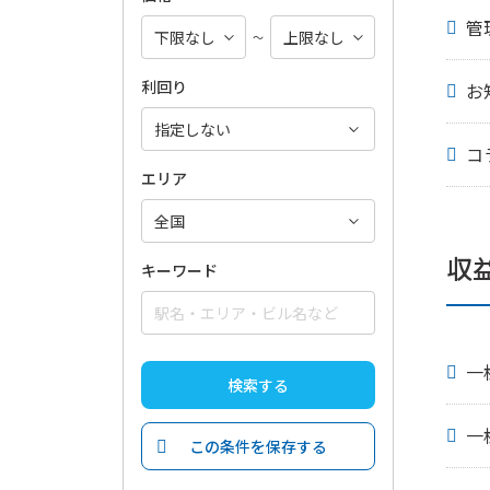
管
～
利回り
お
コ
エリア
収
キーワード
一
検索する
一
この条件を保存する