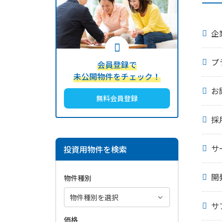
企
プ
会員登録で
未公開物件をチェック！
お
無料会員登録
採
サ
投資用物件を検索
開
物件種別
サ
価格