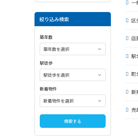
一
絞り込み検索
区
築年数
店
駅
駅徒歩
町
新着物件
新
売
検索する